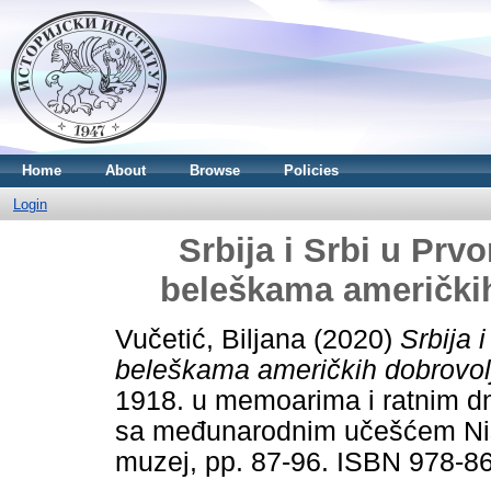
Home
About
Browse
Policies
Login
Srbija i Srbi u Prv
beleškama američkih
Vučetić, Biljana
(2020)
Srbija 
beleškama američkih dobrovol
1918. u memoarima i ratnim d
sa međunarodnim učešćem Niš,
muzej, pp. 87-96. ISBN 978-8