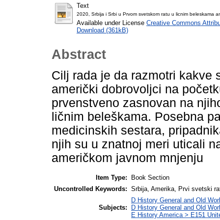
Text
2020, Srbija i Srbi u Prvom svetskom ratu u licnim beleskama a
Available under License
Creative Commons Attribu
Download (361kB)
Abstract
Cilj rada je da razmotri kakve 
američki dobrovoljci na početk
prvenstveno zasnovan na njiho
ličnim beleškama. Posebna pažn
medicinskih sestara, pripadni
njih su u znatnoj meri uticali n
američkom javnom mnjenju
Item Type:
Book Section
Uncontrolled Keywords:
Srbija, Amerika, Prvi svetski ra
D History General and Old Worl
Subjects:
D History General and Old Wor
E History America > E151 Unit