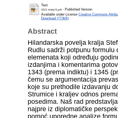
Text
- Published Version
2021 Initial 9.pdf
Available under License
Creative Commons Attribu
Download (773kB)
Abstract
Hilandarska povelja kralja St
Rudlu sadrži potpunu formulu 
elemenata koji određuju godin
izdanjima i komentarima gotov
1343 (prema indiktu) i 1345 (p
čemu se argumentacija prevash
koje su prethodile izdavanju
Strumice i kraljev odnos prema 
posedima. Naš rad predstavlja
najpre iz diplomatičke perspekt
pomoć uporedne analize formula