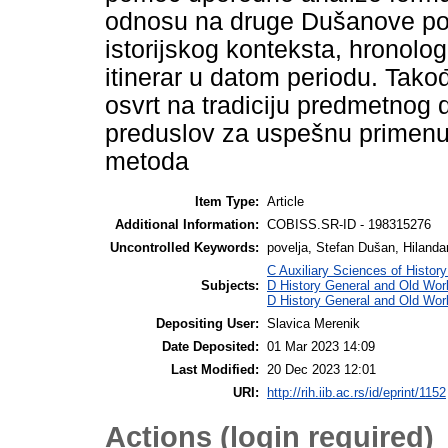
odnosu na druge Dušanove pove
istorijskog konteksta, hronolog
itinerar u datom periodu. Tako
osvrt na tradiciju predmetnog 
preduslov za uspešnu primenu
metoda
Item Type:
Article
Additional Information:
COBISS.SR-ID - 198315276
Uncontrolled Keywords:
povelja, Stefan Dušan, Hilandar,
C Auxiliary Sciences of Histor
Subjects:
D History General and Old Worl
D History General and Old Wor
Depositing User:
Slavica Merenik
Date Deposited:
01 Mar 2023 14:09
Last Modified:
20 Dec 2023 12:01
URI:
http://rih.iib.ac.rs/id/eprint/1152
Actions (login required)