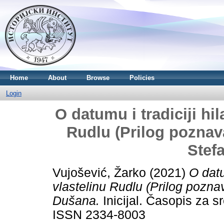
Home
About
Browse
Policies
Login
O datumu i tradiciji hi
Rudlu (Prilog poznav
Stef
Vujošević, Žarko
(2021)
O datu
vlastelinu Rudlu (Prilog pozna
Dušana.
Inicijal. Časopis za s
ISSN 2334-8003