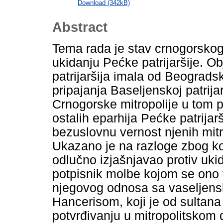
Download (342kB)
Abstract
Tema rada je stav crnogorskog
ukidanju Pećke patrijaršije. O
patrijaršija imala od Beograds
pripajanja Baseljenskoj patrijar
Crnogorske mitropolije u tom p
ostalih eparhija Pećke patrijarš
bezuslovnu vernost njenih mitr
Ukazano je na razloge zbog koj
odlučno izjašnjavao protiv ukid
potpisnik molbe kojom se ono t
njegovog odnosa sa vaseljens
Hancerisom, koji je od sultana
potvrđivanju u mitropolitskom 