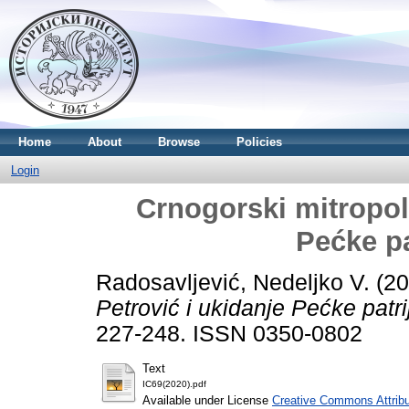
Home
About
Browse
Policies
Login
Crnogorski mitropoli
Pećke pa
Radosavljević, Nedeljko V.
(20
Petrović i ukidanje Pećke patri
227-248. ISSN 0350-0802
Text
IC69(2020).pdf
Available under License
Creative Commons Attribu