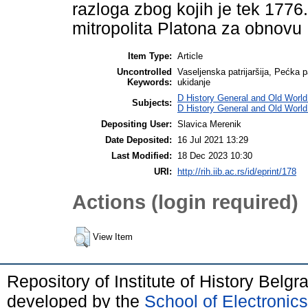
razloga zbog kojih je tek 177
mitropolita Platona za obnovu 
Item Type:
Article
Uncontrolled
Vaseljenska patrijaršija, Pećka pa
Keywords:
ukidanje
D History General and Old World
Subjects:
D History General and Old Worl
Depositing User:
Slavica Merenik
Date Deposited:
16 Jul 2021 13:29
Last Modified:
18 Dec 2023 10:30
URI:
http://rih.iib.ac.rs/id/eprint/178
Actions (login required)
View Item
Repository of Institute of History Belg
developed by the
School of Electroni