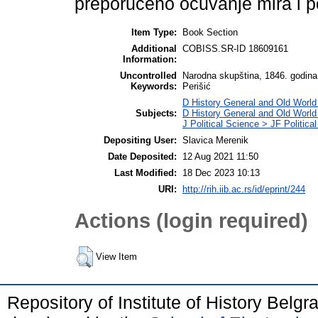
preporučeno očuvanje mira i p
Item Type:
Book Section
Additional
COBISS.SR-ID 18609161
Information:
Uncontrolled
Narodna skupština, 1846. godina
Keywords:
Perišić
D History General and Old World
Subjects:
D History General and Old Worl
J Political Science > JF Political
Depositing User:
Slavica Merenik
Date Deposited:
12 Aug 2021 11:50
Last Modified:
18 Dec 2023 10:13
URI:
http://rih.iib.ac.rs/id/eprint/244
Actions (login required)
View Item
Repository of Institute of History Belg