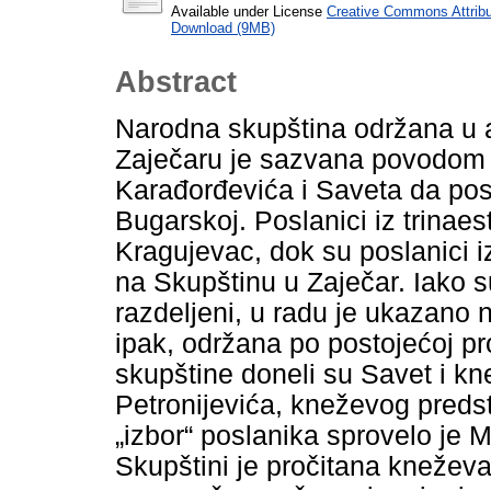
Available under License
Creative Commons Attribu
Download (9MB)
Abstract
Narodna skupština održana u a
Zaječaru je sazvana povodom
Karađorđevića i Saveta da pos
Bugarskoj. Poslanici iz trinae
Kragujevac, dok su poslanici iz
na Skupštinu u Zaječar. Iako su
razdeljeni, u radu je ukazano 
ipak, održana po postojećoj p
skupštine doneli su Savet i k
Petronijevića, kneževog predsta
„izbor“ poslanika sprovelo je M
Skupštini je pročitana knežev