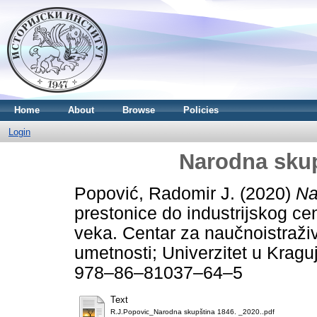
Home
About
Browse
Policies
Login
Narodna skup
Popović, Radomir J.
(2020)
Na
prestonice do industrijskog ce
veka. Centar za naučnoistraži
umetnosti; Univerzitet u Krag
978–86–81037–64–5
Text
R.J.Popovic_Narodna skupština 1846. _2020..pdf