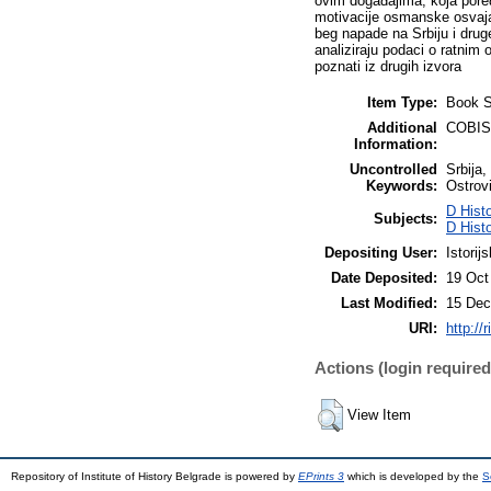
ovim događajima, koja pore
motivacije osmanske osvajač
beg napade na Srbiju i drug
analiziraju podaci o ratnim
poznati iz drugih izvora
Item Type:
Book S
Additional
COBISS
Information:
Uncontrolled
Srbija
Keywords:
Ostrov
D Hist
Subjects:
D Hist
Depositing User:
Istorijs
Date Deposited:
19 Oct
Last Modified:
15 Dec
URI:
http://r
Actions (login required
View Item
Repository of Institute of History Belgrade is powered by
EPrints 3
which is developed by the
S