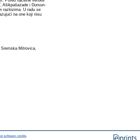
st. Pored načelne verske
”, Ašikpašazade i Dursun-
im razlozima. U radu se
zujući na one koji nisu
 Sremska Mitrovica,
d software credits
.