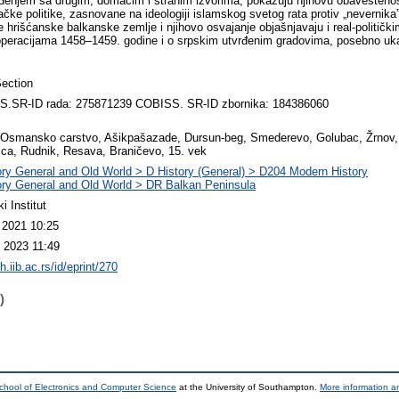
đenjem sa drugim, domaćim i stranim izvorima, pokazuju njihovu obavešteno
ke politike, zasnovane na ideologiji islamskog svetog rata protiv „nevernika
e hrišćanske balkanske zemlje i njihovo osvajanje objašnjavaju i real-političk
 operacijama 1458–1459. godine i o srpskim utvrđenim gradovima, posebno uka
ection
.SR-ID rada: 275871239 COBISS. SR-ID zbornika: 184386060
, Osmansko carstvo, Ašikpašazade, Dursun-beg, Smederevo, Golubac, Žrnov,
ica, Rudnik, Resava, Braničevo, 15. vek
ory General and Old World > D History (General) > D204 Modern History
ory General and Old World > DR Balkan Peninsula
ki Institut
 2021 10:25
 2023 11:49
ih.iib.ac.rs/id/eprint/270
)
chool of Electronics and Computer Science
at the University of Southampton.
More information an