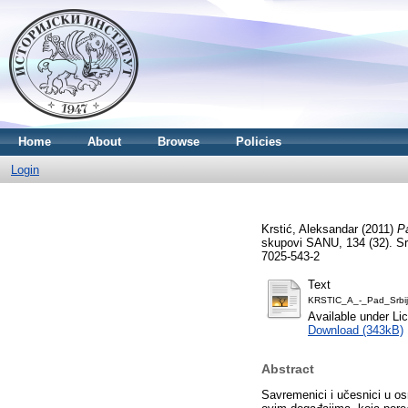
Home
About
Browse
Policies
Login
Krstić, Aleksandar
(2011)
Pa
skupovi SANU, 134 (32). Sr
7025-543-2
Text
KRSTIC_A_-_Pad_Srbij
Available under L
Download (343kB)
Abstract
Savremenici i učesnici u o