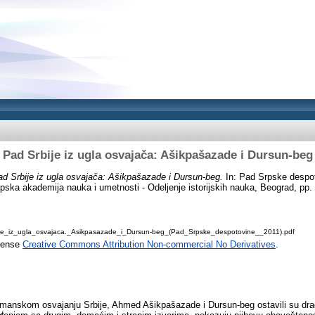
Pad Srbije iz ugla osvajača: Ašikpašazade i Dursun-beg
d Srbije iz ugla osvajača: Ašikpašazade i Dursun-beg.
In: Pad Srpske despot
pska akademija nauka i umetnosti - Odeljenje istorijskih nauka, Beograd, pp
e_iz_ugla_osvajaca._Asikpasazade_i_Dursun-beg_(Pad_Srpske_despotovine__2011).pdf
icense
Creative Commons Attribution Non-commercial No Derivatives
.
smanskom osvajanju Srbije, Ahmed Ašikpašazade i Dursun-beg ostavili su d