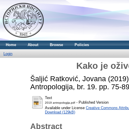
Home
About
Browse
Policies
Login
Kako je oživ
Šaljić Ratković, Jovana
(2019
Antropologija, br. 19. pp. 75-
Text
- Published Version
2019 antropologija.pdf
Available under License
Creative Commons Attribu
Download (129kB)
Abstract