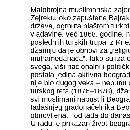
Malobrojna muslimanska zajed
Zejreku, oko zapuštene Bajrakli
država, ogrnuta plaštom turko
vladavine, već 1868. godine,
poslednjih turskih trupa iz Kne
džamiju da je obnovi za „relig
muhamedanaca”. Iako su iza ob
svega, viši nacionalni i političk
postala jedina aktivna beograd
nije bio dugog veka – nepunu d
turskog rata (1876–1878), dža
svi muslimani napustili Beogra
tadašnjeg gradonačelnika Beo
obnovljena, i od tada do danas
U radu je prikazan život beogr