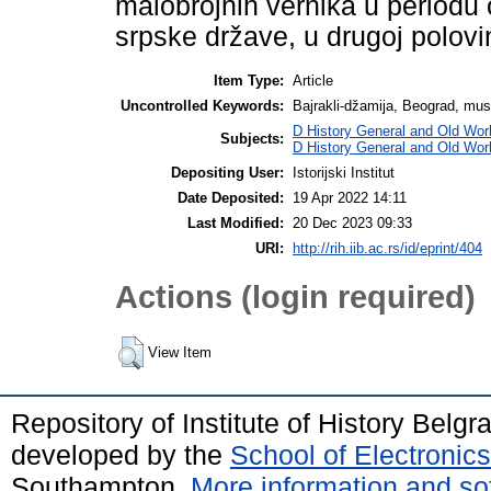
malobrojnih vernika u periodu
srpske države, u drugoj polovi
Item Type:
Article
Uncontrolled Keywords:
Bajrakli-džamija, Beograd, mus
D History General and Old Wor
Subjects:
D History General and Old Wor
Depositing User:
Istorijski Institut
Date Deposited:
19 Apr 2022 14:11
Last Modified:
20 Dec 2023 09:33
URI:
http://rih.iib.ac.rs/id/eprint/404
Actions (login required)
View Item
Repository of Institute of History Belg
developed by the
School of Electroni
Southampton.
More information and sof