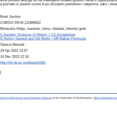
retne primere ukazuje se na materijalne ostatke grobnih celina u zadužbinama 
poznate iz pisanih izvora ili po očuvanim portretima i natpisima, tako i skromn
Book Section
COBISS:SR-ID 211984652
Moravska Srbija, manastir, crkva, vlastela, ktitorski grob
C Auxiliary Sciences of History > CC Archaeology
D History General and Old World > DR Balkan Peninsula
Slavica Merenik
29 Apr 2022 13:07
14 Dec 2023 12:14
http://rih.iib.ac.rs/id/eprint/465
)
chool of Electronics and Computer Science
at the University of Southampton.
More information an