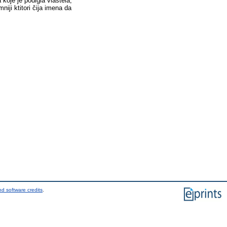
koje je podigla vlastela,
iji ktitori čija imena da
d software credits
.