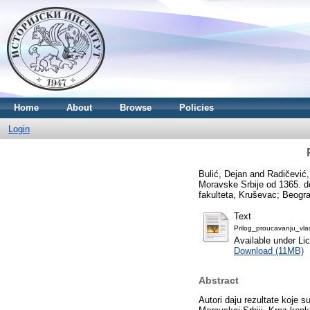
Home
About
Browse
Policies
Login
Bulić, Dejan
and
Radičević,
Moravske Srbije od 1365. do 
fakulteta, Kruševac; Beogr
Text
Prilog_proucavanju_vl
Available under L
Download (11MB)
Abstract
Autori daju rezultate koje 