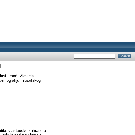
i
last i moć. Vlastela
 demografiju Filozofskog
atike vlasteoske sahrane u