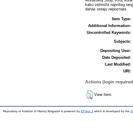
Moravskoj Srbiji. Kroz konk
kako velmože najvišeg ranga 
danas ostaju nepoznata
Item Type:
Additional Information:
Uncontrolled Keywords:
Subjects:
Depositing User:
Date Deposited:
Last Modified:
URI:
Actions (login required
View Item
Repository of Institute of History Belgrade is powered by
EPrints 3
which is developed by the
S