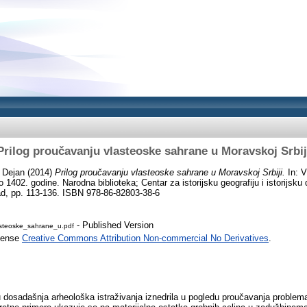
Prilog proučavanju vlasteoske sahrane u Moravskoj Srbij
 Dejan
(2014)
Prilog proučavanju vlasteoske sahrane u Moravskoj Srbiji.
In: V
1402. godine. Narodna biblioteka; Centar za istorijsku geografiju i istorijsku
ad, pp. 113-136. ISBN 978-86-82803-38-6
- Published Version
asteoske_sahrane_u.pdf
icense
Creative Commons Attribution Non-commercial No Derivatives
.
su dosadašnja arheološka istraživanja iznedrila u pogledu proučavanja problem