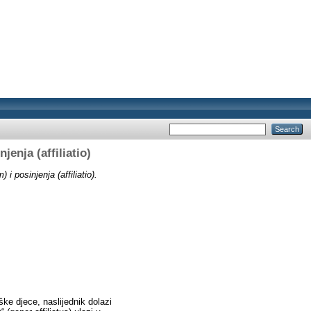
enja (affiliatio)
 posinjenja (affiliatio).
ške djece, naslijednik dolazi