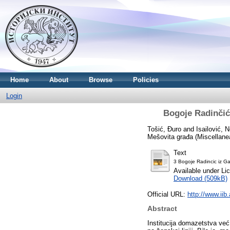
Home
About
Browse
Policies
Login
Bogoje Radinčić 
Tošić, Đuro
and
Isailović, 
Mešovita građa (Miscellane
Text
3 Bogoje Radincic iz Ga
Available under L
Download (509kB)
Official URL:
http://www.iib
Abstract
Institucija domazetstva već 