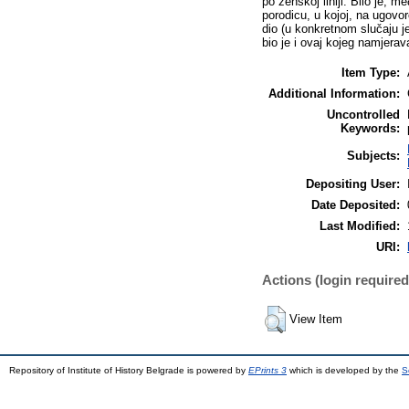
po ženskoj liniji. Bilo je, m
porodicu, u kojoj, na ugovoro
dio (u konkretnom slučaju je
bio je i ovaj kojeg namjer
Item Type:
Additional Information:
Uncontrolled
Keywords:
Subjects:
Depositing User:
Date Deposited:
Last Modified:
URI:
Actions (login required
View Item
Repository of Institute of History Belgrade is powered by
EPrints 3
which is developed by the
S