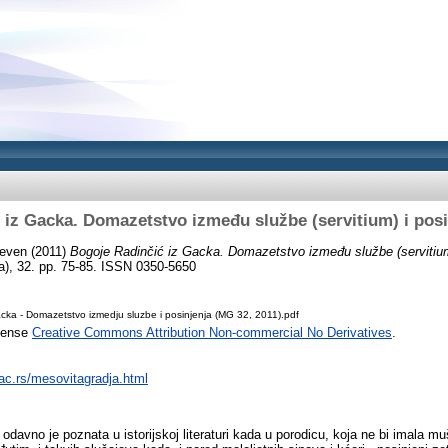
iz Gacka. Domazetstvo između službe (servitium) i posinj
Neven
(2011)
Bogoje Radinčić iz Gacka. Domazetstvo između službe (servitium) i
a), 32. pp. 75-85. ISSN 0350-5650
cka - Domazetstvo izmedju sluzbe i posinjenja (MG 32, 2011).pdf
icense
Creative Commons Attribution Non-commercial No Derivatives
.
.ac.rs/mesovitagradja.html
odavno je poznata u istorijskoj literaturi kada u porodicu, koja ne bi imala mu