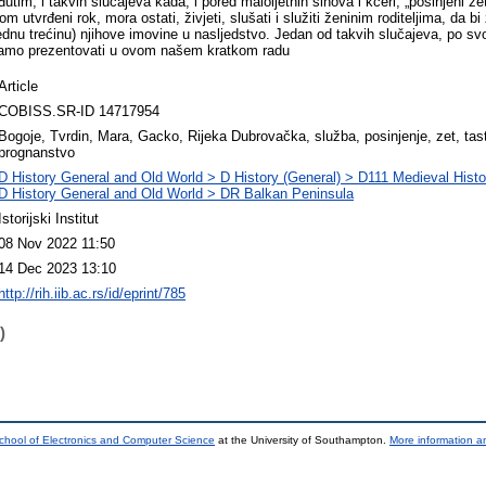
eđutim, i takvih slučajeva kada, i pored malolјetnih sinova i kćeri, „posinjeni zet“
m utvrđeni rok, mora ostati, živjeti, slušati i služiti ženinim roditelјima, da b
dnu trećinu) njihove imovine u naslјedstvo. Jedan od takvih slučajeva, po svoj
avamo prezentovati u ovom našem kratkom radu
Article
COBISS.SR-ID 14717954
Bogoje, Tvrdin, Mara, Gacko, Rijeka Dubrovačka, služba, posinjenje, zet, tast
prognanstvo
D History General and Old World > D History (General) > D111 Medieval Histo
D History General and Old World > DR Balkan Peninsula
Istorijski Institut
08 Nov 2022 11:50
14 Dec 2023 13:10
http://rih.iib.ac.rs/id/eprint/785
)
chool of Electronics and Computer Science
at the University of Southampton.
More information an