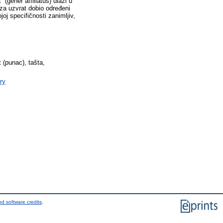
 (gener affiliatus) ulazi u
i za uzvrat dobio određeni
oj specifičnosti zanimlјiv,
 (punac), tašta,
ry
d software credits
.