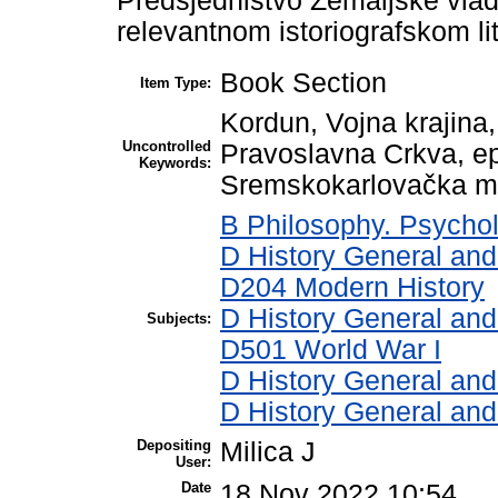
Predsjedništvo Zemaljske vlad
relevantnom istoriografskom li
Book Section
Item Type:
Kordun, Vojna krajina
Uncontrolled
Pravoslavna Crkva, ep
Keywords:
Sremskokarlovačka mitr
B Philosophy. Psychol
D History General and
D204 Modern History
D History General and
Subjects:
D501 World War I
D History General and
D History General an
Depositing
Milica J
User:
Date
18 Nov 2022 10:54