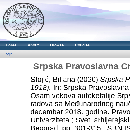
Home
About
Browse
Policies
Login
Srpska Pravoslavna C
Stojić, Biljana
(2020)
Srpska P
1918).
In: Srpska Pravoslavna
Osam vekova autokefalije Srps
radova sa Međunarodnog nauč
decembar 2018. godine. Pravos
Univerziteta ; Sveti arhijerejs
Beograd, pp. 301-315. ISBN 