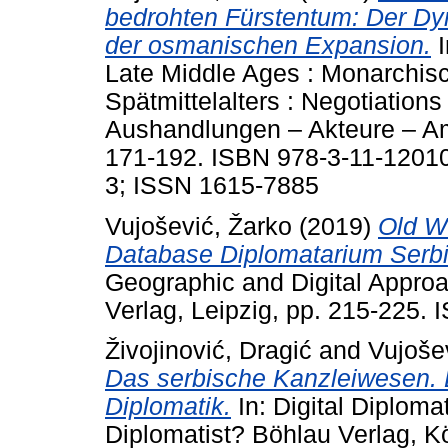
bedrohten Fürstentum: Der Dy
der osmanischen Expansion.
I
Late Middle Ages : Monarchis
Spätmittelalters : Negotiation
Aushandlungen – Akteure – Amb
171-192. ISBN 978-3-11-12010
3; ISSN 1615-7885
Vujošević, Žarko
(2019)
Old W
Database Diplomatarium Serbi
Geographic and Digital Approa
Verlag, Leipzig, pp. 215-225.
Živojinović, Dragić
and
Vujoše
Das serbische Kanzleiwesen. D
Diplomatik.
In: Digital Diploma
Diplomatist? Böhlau Verlag, 