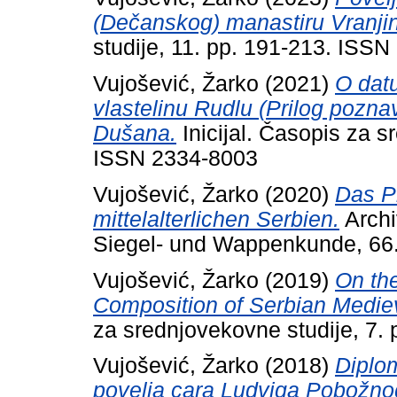
(Dečanskog) manastiru Vranjin
studije, 11. pp. 191-213. ISS
Vujošević, Žarko
(2021)
O datu
vlastelinu Rudlu (Prilog pozna
Dušana.
Inicijal. Časopis za s
ISSN 2334-8003
Vujošević, Žarko
(2020)
Das P
mittelalterlichen Serbien.
Archi
Siegel- und Wappenkunde, 66
Vujošević, Žarko
(2019)
On the
Composition of Serbian Mediev
za srednjovekovne studije, 7.
Vujošević, Žarko
(2018)
Diplom
povelja cara Ludviga Pobožnog 