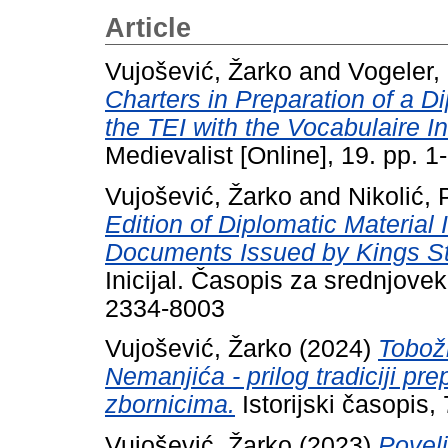
Article
Vujošević, Žarko
and
Vogeler,
Charters in Preparation of a 
the TEI with the Vocabulaire In
Medievalist [Online], 19. pp. 
Vujošević, Žarko
and
Nikolić, 
Edition of Diplomatic Material 
Documents Issued by Kings St
Inicijal. Časopis za srednjove
2334-8003
Vujošević, Žarko
(2024)
Tobožn
Nemanjića - prilog tradiciji pr
zbornicima.
Istorijski časopis
Vujošević, Žarko
(2023)
Povel