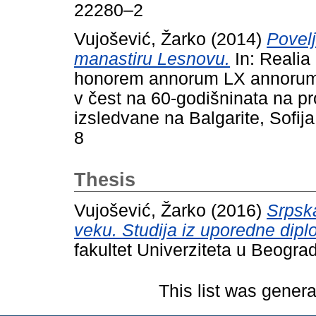
22280–2
Vujošević, Žarko
(2014)
Povel
manastiru Lesnovu.
In: Realia
honorem annorum LХ annorum p
v čest na 60-godišninata na pr
izsledvane na Balgarite, Sofi
8
Thesis
Vujošević, Žarko
(2016)
Srpsk
veku. Studija iz uporedne dipl
fakultet Univerziteta u Beogra
This list was gener