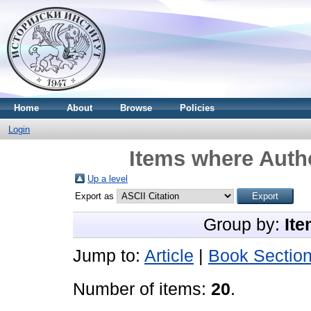
Home
About
Browse
Policies
Login
Items where Autho
Up a level
Export as
Group by:
Ite
Jump to:
Article
|
Book Sectio
Number of items:
20
.