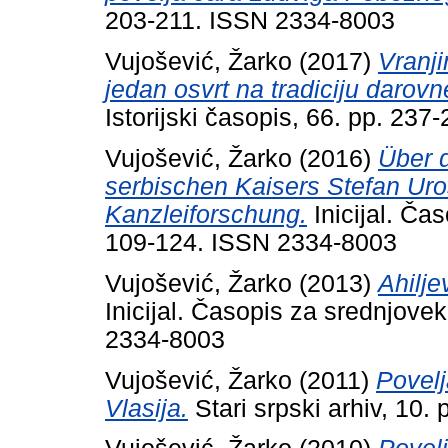
203-211. ISSN 2334-8003
Vujošević, Žarko
(2017)
Vranji
jedan osvrt na tradiciju darov
Istorijski časopis, 66. pp. 23
Vujošević, Žarko
(2016)
Über 
serbischen Kaisers Stefan Uro
Kanzleiforschung.
Inicijal. Ča
109-124. ISSN 2334-8003
Vujošević, Žarko
(2013)
Ahilje
Inicijal. Časopis za srednjove
2334-8003
Vujošević, Žarko
(2011)
Povelj
Vlasija.
Stari srpski arhiv, 10