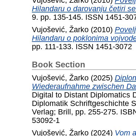
Vujošević, Žarko
(2010)
Povel
Hilandaru o darovanju četiri se
9. pp. 135-145. ISSN 1451-30
Vujošević, Žarko
(2010)
Povel
Hilandaru o poklonima vojvode 
pp. 111-133. ISSN 1451-3072
Book Section
Vujošević, Žarko
(2025)
Diplo
Wiederaufnahme zwischen Date
Digital to Distant Diplomatics 
Diplomatik Schriftgeschichte 
Verlag; Brill, pp. 255-275. IS
53092-1
Vujošević, Žarko
(2024)
Vom a