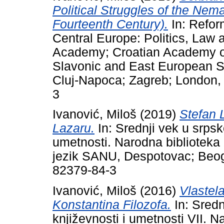
Political Struggles of the Nema
Fourteenth Century).
In: Refor
Central Europe: Politics, Law
Academy; Croatian Academy of
Slavonic and East European St
Cluj-Napoca; Zagreb; London,
3
Ivanović, Miloš
(2019)
Stefan 
Lazaru.
In: Srednji vek u srpskoj
umetnosti. Narodna biblioteka 
jezik SANU, Despotovac; Beog
82379-84-3
Ivanović, Miloš
(2016)
Vlastel
Konstantina Filozofa.
In: Srednj
književnosti i umetnosti VII.