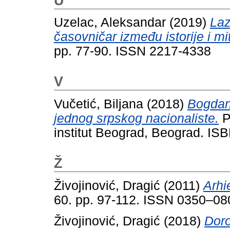
U
Uzelac, Aleksandar
(2019)
Laz
časovničar između istorije i mi
pp. 77-90. ISSN 2217-4338
V
Vučetić, Biljana
(2018)
Bogdan
jednog srpskog nacionaliste.
Po
institut Beograd, Beograd. IS
Ž
Živojinović, Dragić
(2011)
Arhi
60. pp. 97-112. ISSN 0350–08
Živojinović, Dragić
(2018)
Doro