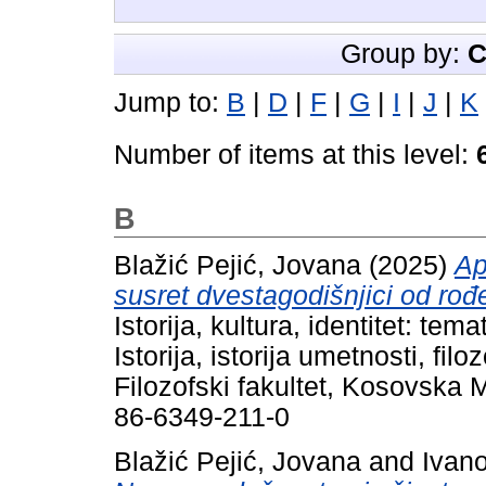
Group by:
C
Jump to:
B
|
D
|
F
|
G
|
I
|
J
|
K
Number of items at this level:
B
Blažić Pejić, Jovana
(2025)
Ap
susret dvestagodišnjici od rođ
Istorija, kultura, identitet: t
Istorija, istorija umetnosti, fil
Filozofski fakultet, Kosovska 
86-6349-211-0
Blažić Pejić, Jovana
and
Ivano