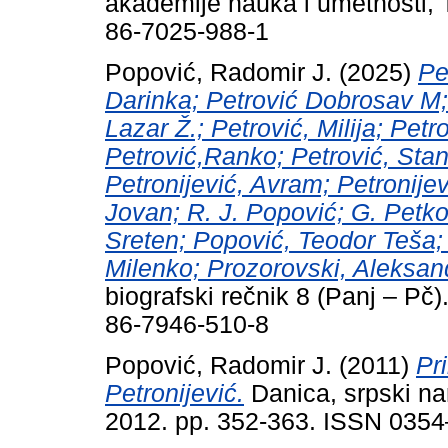
akademije nauka i umetnosti,
86-7025-988-1
Popović, Radomir J.
(2025)
Pe
Darinka; Petrović Dobrosav M;
Lazar Ž.; Petrović, Milija; Pet
Petrović,Ranko; Petrović, Stan
Petronijević, Avram; Petronijev
Jovan; R. J. Popović; G. Petko
Sreten; Popović, Teodor Teša; 
Milenko; Prozorovski, Aleksan
biografski rečnik 8 (Panj – Pč
86-7946-510-8
Popović, Radomir J.
(2011)
Pr
Petronijević.
Danica, srpski nar
2012. pp. 352-363. ISSN 035