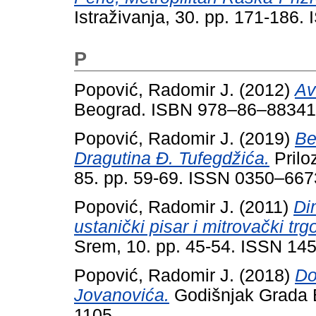
Istraživanja, 30. pp. 171-186
P
Popović, Radomir J.
(2012)
Av
Beograd. ISBN 978–86–8834
Popović, Radomir J.
(2019)
Be
Dragutina Đ. Tufegdžića.
Priloz
85. pp. 59-69. ISSN 0350–667
Popović, Radomir J.
(2011)
Di
ustanički pisar i mitrovački trg
Srem, 10. pp. 45-54. ISSN 14
Popović, Radomir J.
(2018)
Do
Jovanovića.
Godišnjak Grada B
1105