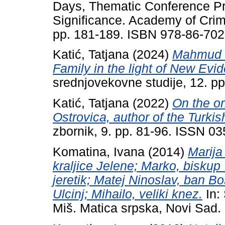
Days, Thematic Conference Pro
Significance. Academy of Crimi
pp. 181-189. ISBN 978-86-702
Katić, Tatjana
(2024)
Mahmud P
Family in the light of New Evi
srednjovekovne studije, 12. p
Katić, Tatjana
(2022)
On the or
Ostrovica, author of the Turkis
zbornik, 9. pp. 81-96. ISSN 0
Komatina, Ivana
(2014)
Marija
kraljice Jelene; Marko, biskup
jeretik; Matej Ninoslav, ban Bo
Ulcinj; Mihailo, veliki knez.
In: 
Miš. Matica srpska, Novi Sad