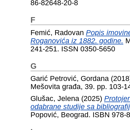
86-82648-20-8
F
Femić, Radovan
Popis imovine
Roganovića iz 1882. godine.
M
241-251. ISSN 0350-5650
G
Garić Petrović, Gordana
(2018
Mešovita građa, 39. pp. 103-
Glušac, Jelena
(2025)
Protoje
odabrane studije sa bibliograf
Popović, Beograd. ISBN 978-