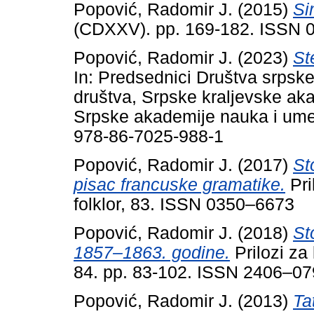
Popović, Radomir J.
(2015)
Si
(CDXXV). pp. 169-182. ISSN 
Popović, Radomir J.
(2023)
St
In: Predsednici Društva srpsk
društva, Srpske kraljevske ak
Srpske akademije nauka i ume
978-86-7025-988-1
Popović, Radomir J.
(2017)
St
pisac francuske gramatike.
Pril
folklor, 83. ISSN 0350–6673
Popović, Radomir J.
(2018)
St
1857–1863. godine.
Prilozi za k
84. pp. 83-102. ISSN 2406–0
Popović, Radomir J.
(2013)
Ta