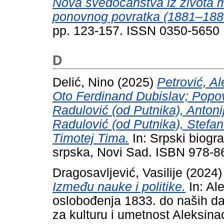
Nova svedočanstva iz života m
ponovnog povratka (1881–188
pp. 123-157. ISSN 0350-5650
D
Delić, Nino
(2025)
Petrović, Al
Oto Ferdinand Dubislav; Popo
Radulović (od Putnika), Antoni
Radulović (od Putnika), Stefa
Timotej Tima.
In: Srpski biogra
srpska, Novi Sad. ISBN 978-8
Dragosavljević, Vasilije
(2024
Između nauke i politike.
In: Al
oslobođenja 1833. do naših da
za kulturu i umetnost Aleksina