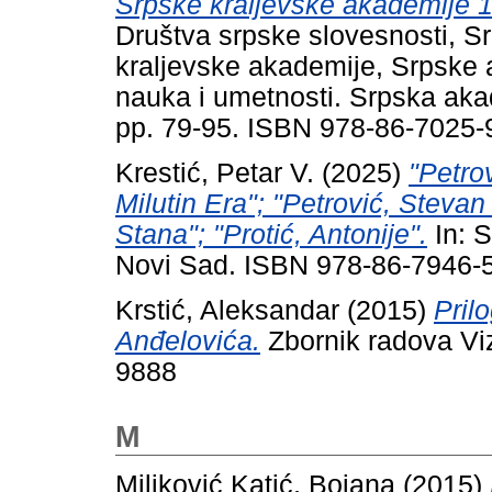
Srpske kraljevske akademije 
Društva srpske slovesnosti, S
kraljevske akademije, Srpske
nauka i umetnosti. Srpska aka
pp. 79-95. ISBN 978-86-7025-
Krestić, Petar V.
(2025)
"Petrov
Milutin Era"; "Petrović, Stevan
Stana"; "Protić, Antonije".
In: S
Novi Sad. ISBN 978-86-7946-
Krstić, Aleksandar
(2015)
Pril
Anđelovića.
Zbornik radova Viz
9888
M
Miljković Katić, Bojana
(2015)