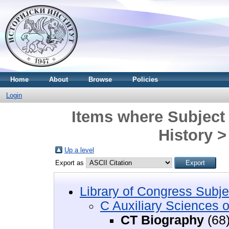
Home
About
Browse
Policies
Login
Items where Subject 
History 
Up a level
Export as
Library of Congress Subje
C Auxiliary Sciences o
CT Biography
(68