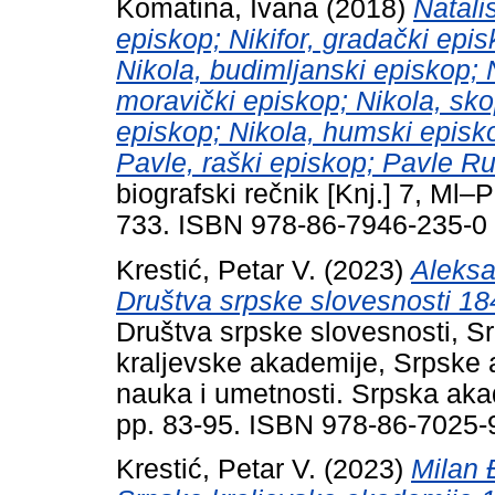
Komatina, Ivana
(2018)
Natali
episkop; Nikifor, gradački epis
Nikola, budimljanski episkop; 
moravički episkop; Nikola, sko
episkop; Nikola, humski episk
Pavle, raški episkop; Pavle Ru
biografski rečnik [Knj.] 7, Ml
733. ISBN 978-86-7946-235-0
Krestić, Petar V.
(2023)
Aleksa
Društva srpske slovesnosti 18
Društva srpske slovesnosti, S
kraljevske akademije, Srpske
nauka i umetnosti. Srpska aka
pp. 83-95. ISBN 978-86-7025-
Krestić, Petar V.
(2023)
Milan 