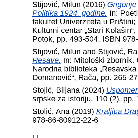
Stijović, Milun
(2016)
Grigorij
Politika 1924. godine.
In: Poeti
fakultet Univerziteta u Prištini;
Kulturni centar „Stari Kolašin“
Potok, pp. 493-504. ISBN 978
Stijović, Milun
and
Stijović, R
Resave.
In: Mitološki zbornik. 
Narodna biblioteka „Resavska 
Domanović“, Rača, pp. 265-2
Stojić, Biljana
(2024)
Uspomene
srpske za istoriju, 110 (2). p
Stolić, Ana
(2019)
Kraljica Dr
978-86-80912-22-6