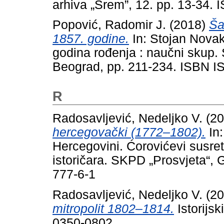
arhiva „Srem”, 12. pp. 13-34.
Popović, Radomir J.
(2018)
Ša
1857. godine.
In: Stojan Nova
godina rođenja : naučni skup.
Beograd, pp. 211-234. ISBN
R
Radosavljević, Nedeljko V.
(20
hercegovački (1772–1802).
In:
Hercegovini. Ćorovićevi susret
istoričara. SKPD „Prosvjeta“,
777-6-1
Radosavljević, Nedeljko V.
(20
mitropolit 1802–1814.
Istorijs
0350-0802