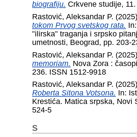
biografiju.
Crkvene studije, 11
Rastović, Aleksandar P.
(2025
tokom Prvog svetskog rata.
In:
"ilirska" traganja i srpsko pit
umetnosti, Beograd, pp. 203-
Rastović, Aleksandar P.
(2025
memoriam.
Nova Zora : časopis
236. ISSN 1512-9918
Rastović, Aleksandar P.
(2025
Roberta Sitona Votsona.
In: Is
Krestića. Matica srpska, Novi
524-5
S