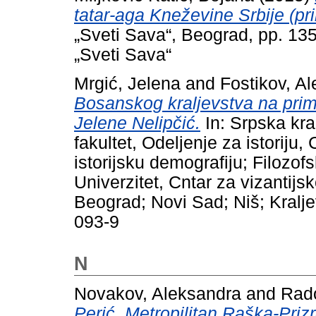
tatar-aga Kneževine Srbije (pril
„Sveti Sava“, Beograd, pp. 1
„Sveti Sava“
Mrgić, Jelena
and
Fostikov, A
Bosanskog kraljevstva na prim
Jelene Nelipčić.
In: Srpska kra
fakultet, Odeljenje za istoriju, 
istorijsku demografiju; Filozofs
Univerzitet, Cntar za vizantijs
Beograd; Novi Sad; Niš; Kralj
093-9
N
Novakov, Aleksandra
and
Rado
Perić, Metropilitan Raška-Pri