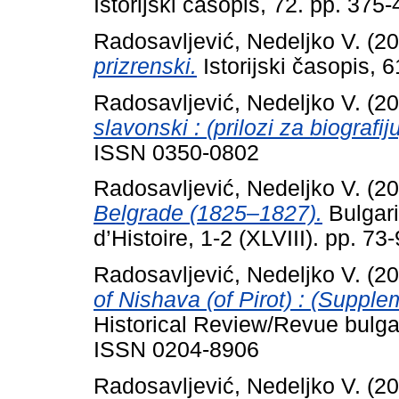
Istorijski časopis, 72. pp. 37
Radosavljević, Nedeljko V.
(20
prizrenski.
Istorijski časopis,
Radosavljević, Nedeljko V.
(20
slavonski : (prilozi za biografiju
ISSN 0350-0802
Radosavljević, Nedeljko V.
(20
Belgrade (1825–1827).
Bulgari
d’Histoire, 1-2 (XLVIII). pp. 
Radosavljević, Nedeljko V.
(20
of Nishava (of Pirot) : (Supple
Historical Review/Revue bulgar
ISSN 0204-8906
Radosavljević, Nedeljko V.
(20