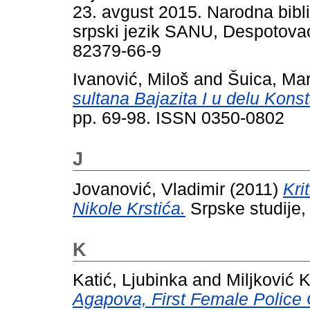
23. avgust 2015. Narodna bibli
srpski jezik SANU, Despotova
82379-66-9
Ivanović, Miloš
and
Šuica, Ma
sultana Bajazita I u delu Konst
pp. 69-98. ISSN 0350-0802
J
Jovanović, Vladimir
(2011)
Kri
Nikole Krstića.
Srpske studije,
K
Katić, Ljubinka
and
Miljković 
Agapova, First Female Police O