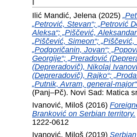
I
Ilić Mandić, Jelena
(2025)
„Pet
„Petrović, Stevan“; „Petrović 
Aleksa“; „Piščević, Aleksandar“
„Piščević, Simeon“; „Piščević, 
„Podgoričanin, Jovan“; „Popović
Georgije“; „Preradović (Deprer
(Depreradovič), Nikolaj Ivanovi
(Depreradovič), Rajko“; „Prodan
„Putnik, Avram, general-major“
(Panj–Pč). Novi Sad: Matica 
Ivanović, Miloš
(2016)
Foreign
Branković on Serbian territory.
1222-0612
Ivanović, Miloš
(2019)
Serbian